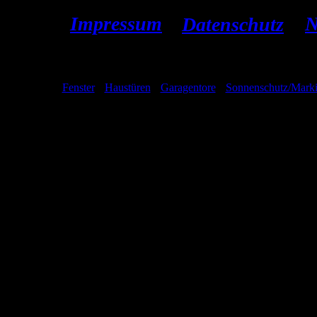
Impressum
N
Datenschutz
[Home] [
Fenster
] [
Haustüren
] [
Garagentore
] [
Sonnenschutz/Marki